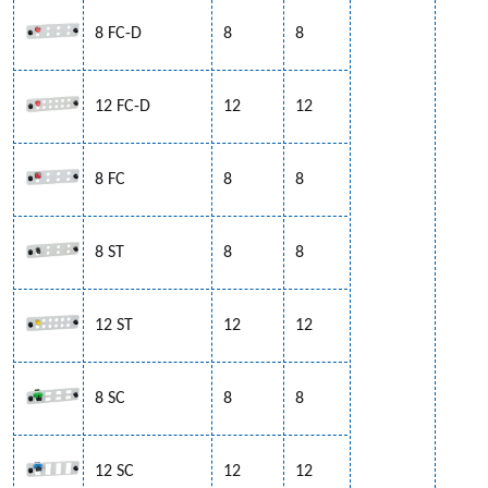
8 FC-D
8
8
12 FC-D
12
12
8 FC
8
8
8 ST
8
8
12 ST
12
12
8 SC
8
8
12 SC
12
12