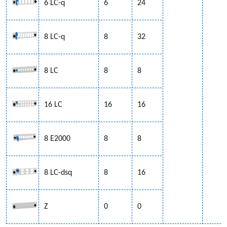
6 LC-q
6
24
8 LC-q
8
32
8 LC
8
8
16 LC
16
16
8 E2000
8
8
8 LC-dsq
8
16
Z
0
0