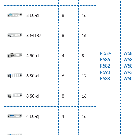
8 LC-d
8
16
8 MTRJ
8
16
R 589
W587
4 SC-d
4
8
R586
W583
R582
W584
R590
W933
6 SC-d
6
12
R538
W505
8 SC-d
8
16
4 LC-q
4
16