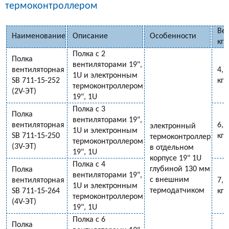
термоконтроллером
Вес
Наименование
Описание
Особенности
кг
Полка с 2
Полка
вентиляторами 19",
вентиляторная
4,7
1U и электронным
SB 711-15-252
кг
термоконтроллером
(2V-ЭT)
19", 1U
Полка с 3
Полка
вентиляторами 19",
вентиляторная
6,2
электронный
1U и электронным
SB 711-15-250
кг
термоконтроллер
термоконтроллером
(3V-ЭT)
в отдельном
19", 1U
корпусе 19" 1U
Полка с 4
глубиной 130 мм
Полка
вентиляторами 19",
с внешним
вентиляторная
7,5
1U и электронным
термодатчиком
SB 711-15-264
кг
термоконтроллером
(4V-ЭT)
19", 1U
Полка с 6
Полка