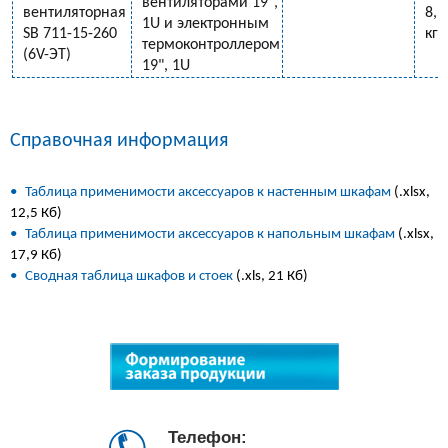
вентиляторами 19",
вентиляторная
8,5
1U и электронным
SB 711-15-260
кг
термоконтроллером
(6V-ЭT)
19", 1U
Справочная информация
•
Таблица применимости аксессуаров к настенным шкафам
(.xlsx,
12,5 Кб)
•
Таблица применимости аксессуаров к напольным шкафам
(.xlsx,
17,9 Кб)
•
Сводная таблица шкафов и стоек
(.xls, 21 Кб)
Телефон: