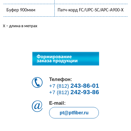
Буфер 900мкм
Патч-корд FC/UPC-SC/APC-A900-Х
Х – длина в метрах
Телефон:
243-86-01
+7 (812)
242-93-86
+7 (812)
E-mail:
pt@ptfiber.ru