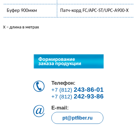
Буфер 900мкм
Патч-корд FC/APC-ST/UPC-A900-Х
Х – длина в метрах
Телефон:
243-86-01
+7 (812)
242-93-86
+7 (812)
E-mail:
pt@ptfiber.ru