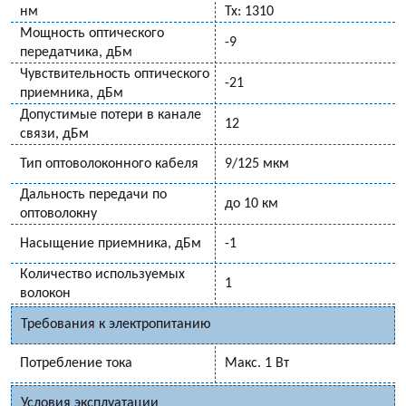
нм
Tx: 1310
Мощность оптического
-9
передатчика, дБм
Чувствительность оптического
-21
приемника, дБм
Допустимые потери в канале
12
связи, дБм
Тип оптоволоконного кабеля
9/125 мкм
Дальность передачи по
до 10 км
оптоволокну
Насыщение приемника, дБм
-1
Количество используемых
1
волокон
Требования к электропитанию
Потребление тока
Макс. 1 Вт
Условия эксплуатации