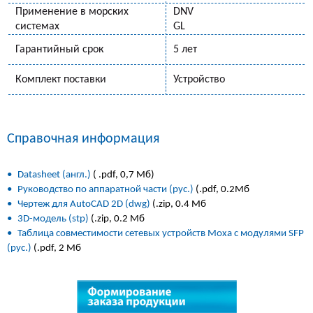
Применение в морских
DNV
системах
GL
Гарантийный срок
5 лет
Комплект поставки
Устройство
Справочная информация
•
Datasheet (англ.)
( .pdf, 0,7 Мб)
•
Руководство по аппаратной части (рус.)
(.pdf, 0.2Мб
•
Чертеж для AutoCAD 2D (dwg)
(.zip, 0.4 Мб
•
3D-модель (stp)
(.zip, 0.2 Мб
•
Таблица совместимости сетевых устройств Moxa c модулями SFP
(рус.)
(.pdf, 2 Мб