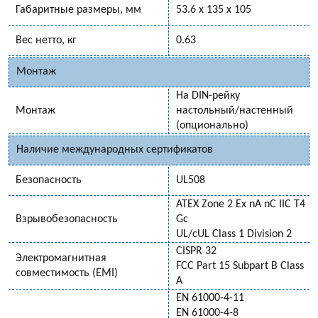
Габаритные размеры, мм
53.6 x 135 x 105
Вес нетто, кг
0.63
Монтаж
На DIN-рейку
Монтаж
настольный/настенный
(опционально)
Наличие международных сертификатов
Безопасность
UL508
ATEX Zone 2 Ex nA nC IIC T4
Взрывобезопасность
Gc
UL/cUL Class 1 Division 2
CISPR 32
Электромагнитная
FCC Part 15 Subpart B Class
совместимость (EMI)
A
EN 61000-4-11
EN 61000-4-8