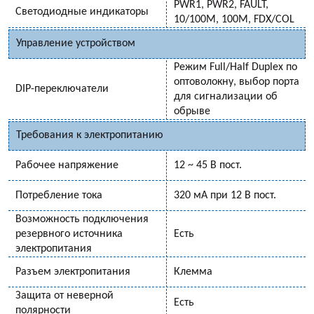
PWR1, PWR2, FAULT,
Светодиодные индикаторы
10/100M, 100M, FDX/COL
Управление устройством
Режим Full/Half Duplex по
оптоволокну, выбор порта
DIP-переключатели
для сигнализации об
обрыве
Требования к электропитанию
Рабочее напряжение
12 ~ 45 В пост.
Потребление тока
320 мА при 12 В пост.
Возможность подключения
резервного источника
Есть
электропитания
Разъем электропитания
Клемма
Защита от неверной
Есть
полярности