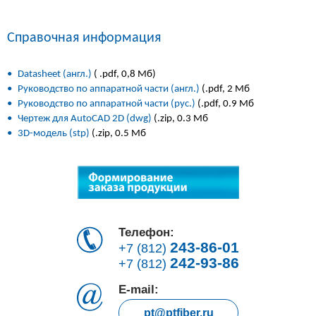
Справочная информация
•
Datasheet (англ.)
( .pdf, 0,8 Мб)
•
Руководство по аппаратной части (англ.)
(.pdf, 2 Мб
•
Руководство по аппаратной части (рус.)
(.pdf, 0.9 Мб
•
Чертеж для AutoCAD 2D (dwg)
(.zip, 0.3 Мб
•
3D-модель (stp)
(.zip, 0.5 Мб
Телефон:
243-86-01
+7 (812)
242-93-86
+7 (812)
E-mail:
pt@ptfiber.ru