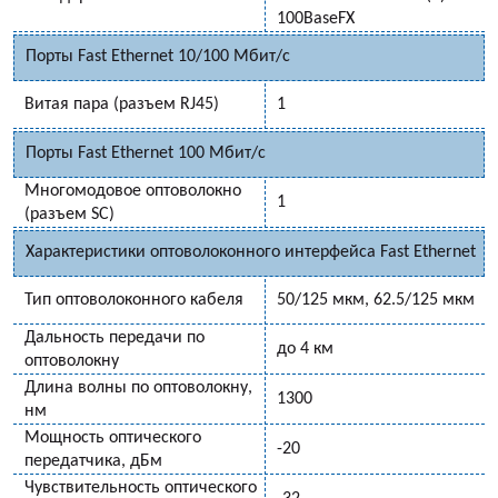
100BaseFX
Порты Fast Ethernet 10/100 Мбит/с
Витая пара (разъем RJ45)
1
Порты Fast Ethernet 100 Мбит/с
Многомодовое оптоволокно
1
(разъем SC)
Характеристики оптоволоконного интерфейса Fast Ethernet
Тип оптоволоконного кабеля
50/125 мкм, 62.5/125 мкм
Дальность передачи по
до 4 км
оптоволокну
Длина волны по оптоволокну,
1300
нм
Мощность оптического
-20
передатчика, дБм
Чувствительность оптического