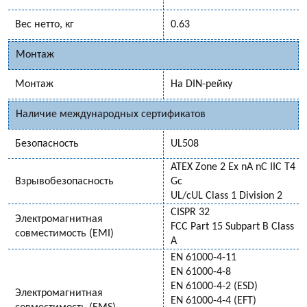
Вес нетто, кг
0.63
Монтаж
Монтаж
На DIN-рейку
Наличие международных сертификатов
Безопасность
UL508
ATEX Zone 2 Ex nA nC IIC T4
Взрывобезопасность
Gc
UL/cUL Class 1 Division 2
CISPR 32
Электромагнитная
FCC Part 15 Subpart B Class
совместимость (EMI)
A
EN 61000-4-11
EN 61000-4-8
EN 61000-4-2 (ESD)
Электромагнитная
EN 61000-4-4 (EFT)